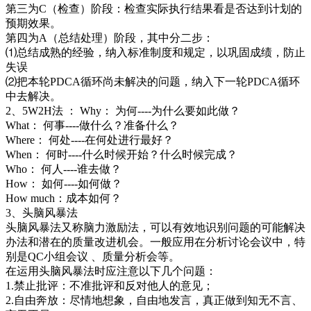
第三为C（检查）阶段：检查实际执行结果看是否达到计划的
预期效果。
第四为A（总结处理）阶段，其中分二步：
⑴总结成熟的经验，纳入标准制度和规定，以巩固成绩，防止
失误
⑵把本轮PDCA循环尚未解决的问题，纳入下一轮PDCA循环
中去解决。
2、5W2H法 ： Why： 为何----为什么要如此做？
What： 何事----做什么？准备什么？
Where： 何处----在何处进行最好？
When： 何时----什么时候开始？什么时候完成？
Who： 何人----谁去做？
How： 如何----如何做？
How much：成本如何？
3、头脑风暴法
头脑风暴法又称脑力激励法，可以有效地识别问题的可能解决
办法和潜在的质量改进机会。一般应用在分析讨论会议中，特
别是QC小组会议 、质量分析会等。
在运用头脑风暴法时应注意以下几个问题：
1.禁止批评：不准批评和反对他人的意见；
2.自由奔放：尽情地想象，自由地发言，真正做到知无不言、