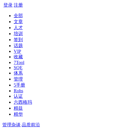
登录
注册
全部
文章
人才
培训
签到
话题
VIP
收藏
7Tool
SQE
体系
管理
5手册
Rohs
认证
六西格玛
精益
精华
管理杂谈
品质前沿