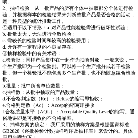
响。
2、抽样检验：从一批产品的所有个体中抽取部分个体进行检
验，并根据样本的检验结果来判断整批产品是否合格的活动，
是一种典型的统计推断工作。
①适用于以下情形：a. 对产品性能检验需进行破坏性试验；
b. 批量太大，无法进行全数检验；
c. 需较长的检验时间和较高的检验费用；
d. 允许有一定程度的不良品存在。
②抽样检验中的有关术语：
a.检验批：同样产品集中在一起作为抽验对象；一般来说，一
个生产批即为一个检验批。可以将一个生产批分成若干检验
批，但一个检验批不能包含多个生产批，也不能随意组合检验
批。
b.批量：批中所含单位数量；
c.抽样数：从批中抽取的产品数量；
d.不合格判定数（Re）：Refuse的缩写即拒收；
e.合格判定数（Ac）：Accept的缩写即接收；
f.合格质量水平（AQL）：Acceptable Quality Level的缩写。通
俗地讲即是可接收的不合格品率。
3、抽样方案的确定： 我厂采用的抽样方案是根据国家标准
GB2828《逐批检验计数抽样程序及抽样表》来设计的。具体
应用步骤如下：