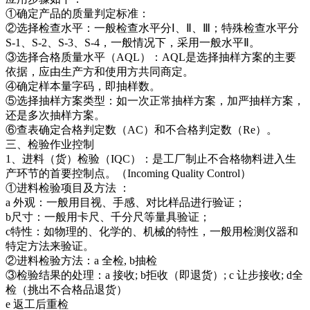
①确定产品的质量判定标准：
②选择检查水平：一般检查水平分Ⅰ、Ⅱ、Ⅲ；特殊检查水平分
S-1、S-2、S-3、S-4，一般情况下，采用一般水平Ⅱ。
③选择合格质量水平（AQL）：AQL是选择抽样方案的主要
依据，应由生产方和使用方共同商定。
④确定样本量字码，即抽样数。
⑤选择抽样方案类型：如一次正常抽样方案，加严抽样方案，
还是多次抽样方案。
⑥查表确定合格判定数（AC）和不合格判定数（Re）。
三、检验作业控制
1、进料（货）检验（IQC）：是工厂制止不合格物料进入生
产环节的首要控制点。（Incoming Quality Control）
①进料检验项目及方法 ：
a 外观：一般用目视、手感、对比样品进行验证；
b尺寸：一般用卡尺、千分尺等量具验证；
c特性：如物理的、化学的、机械的特性，一般用检测仪器和
特定方法来验证。
②进料检验方法：a 全检, b抽检
③检验结果的处理：a 接收; b拒收（即退货）; c 让步接收; d全
检（挑出不合格品退货）
e 返工后重检