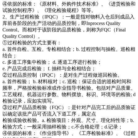
④依据的标准：《原材料、外购件技术标准》、《进货检验和
试验控制程序》、《理化检验规程》等等。
2、生产过程检验（IPQC）：一般是指对物料入仓后到成品入
库前各阶段的生产活动的品质控制，即Inprocess Quality
Control。而相对于该阶段的品质检验，则称为FQC（Final
Quality Control）。
①过程检验的方式主要有：
a. 首件自检、互检、专检相结合；b. 过程控制与抽检、巡检相
结合；
c. 多道工序集中检验； d. 逐道工序进行检验；
e. 产品完成后检验； f. 抽样与全检相结合；
②过程品质控制（IPQC）：是对生产过程做巡回检验。
a. 首件检验； b. 材料核对；c. 巡检：保证合适的巡检时间和
频率，严格按检验标准或作业指导书检验。包括对产品质量、
工艺规程、机器运行参数、物料摆放、标识、环境等的检验; d
检验记录，应如实填写。
③过程产品品质检验（FQC）：是针对产品完工后的品质验证
以确定该批产品可否流入下道工序，属定点
检验或验收检验。a. 检验项目：外观、尺寸、理化特性等；b.
检验方式：一般采用抽样检验；c.不合格处理；d.记录；
④依据的标准：《作业指导书》、《工序检验标准》、《过程