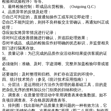
检验和试验程序》等等。
3、最终检验控制：即成品出货检验。（Outgoing Q.C）
4、品质异常的反馈及处理：
①自己可判定的，直接通知操作工或车间立即处理；
②自己不能判定的，则持不良样板交主管确认，再通知纠正或
处理；
③应如实将异常情况进行记录；
④对纠正或改善措施进行确认，并追踪处理效果；
⑤对半成品、成品的检验应作好明确的状态标识，并监督相关
部门进行隔离存放。
5、质量记录：为已完成的品质作业活动和结果提供客观的证
据。
必须做到：准确、及时、字迹清晰、完整并加盖检验印章或签
名。
还要做到：及时整理和归档、并贮存在适宜的环境中。
四、统计技术简介（参见《统计技术应用指南》）
1、分层法：是运用统计方法作为管理的最基础工具，目的是
把杂乱无序的资料加以分门别类的归纳和统计。
2、调查表：在质量管理活动中常用调查表来收集数据。如不
良项目调查表、不合格原因调查表等。
3、排列图：找出影响产品质量主要问题的一种有效方法，它
是根据“关键的少数、次要的多数”原理（即二八原理）制作而