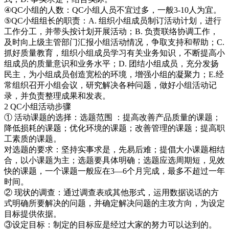
④QC小组的人数：QC小组人员不宜过多，一般3-10人为宜。
⑤QC小组组长的职责：A. 组织小组成员制订活动计划，进行
工作分工，并带头按计划开展活动；B. 负责联络协调工作，
及时向上级主管部门汇报小组活动情况，争取支持和帮助；C.
抓好质量教育，组织小组成员学习有关业务知识，不断提高小
组成员的质量意识和业务水平；D. 团结小组成员，充分发扬
民主，为小组成员创造宽松的环境，增强小组的凝聚力；E.经
常组织召开小组会议，研究解决各种问题，做好小组活动记
录，并负责整理成果和发表。
2 QC小组活动步骤
① 活动课题的选择：选题范围 ：提高改善产品质量的课题；
降低损耗的课题；优化环境的课题；改善管理的课题；提高职
工素质的课题。
对选题的要求：坚持实事求是，先易后难；提倡大小课题相结
合，以小课题为主；选题要具体明确；选题应选周期短，见效
快的课题，一个课题一般应在3—6个月完成，最多不超过一年
时间。
② 现状的调查：通过调查表或其他形式，运用数据说话的方
式明确所要解决的问题，并确定解决问题的主攻方向，为设定
目标提供依据。
③设定目标：制定的目标应是经过大家的努力可以达到的。