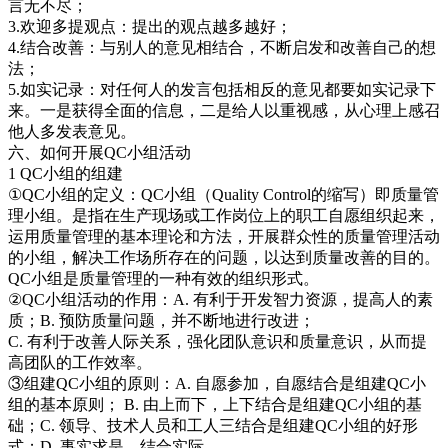
言无不尽；
3.欢迎多提观点：提出的观点越多越好；
4.结合改善：与别人的意见相结合，不断启发和改善自己的想
法；
5.如实记录：对任何人的发言包括相反的意见都要如实记录下
来。一是获得全面的信息，二是给人以重视感，从心理上感召
他人多发表意见。
六、如何开展QC小组活动
1 QC小组的组建
①QC小组的定义：QC小组（Quality Control的缩写）即质量管
理小组。是指在生产现场或工作岗位上的职工自愿组织起来，
运用质量管理的基本理论和方法，开展群众性的质量管理活动
的小组，解决工作场所存在的问题，以达到质量改善的目的。
QC小组是质量管理的一种有效的组织形式。
②QC小组活动的作用：A. 有利于开发智力资源，提高人的素
质；B. 预防质量问题，并不断地进行改进；
C. 有利于改善人际关系，强化团队意识和质量意识，从而提
高团队的工作效率。
③组建QC小组的原则：A. 自愿参加，自愿结合是组建QC小
组的基本原则； B. 由上而下，上下结合是组建QC小组的基
础；C. 领导、技术人员和工人三结合是组建QC小组的好形
式；D. 事实求是，结合实际。