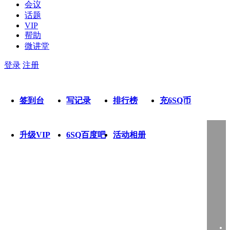
会议
话题
VIP
帮助
微讲堂
登录
注册
签到台
写记录
排行榜
充6SQ币
升级VIP
6SQ百度吧
活动相册