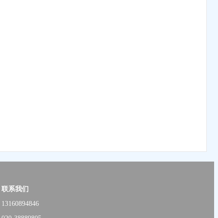
联系我们
13160894846