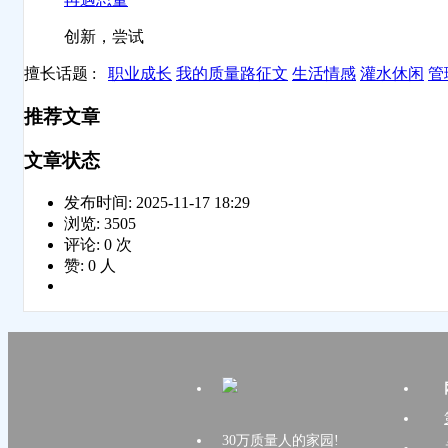
创新，尝试
擅长话题 :
职业成长
我的质量路征文
生活情感
灌水休闲
管
推荐文章
文章状态
发布时间:
2025-11-17 18:29
浏览:
3505
评论:
0
次
赞:
0
人
30万质量人的家园!