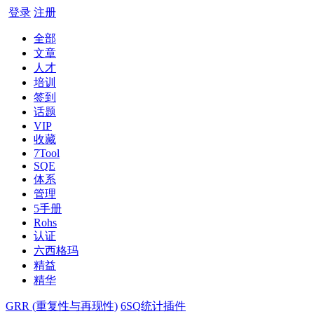
登录
注册
全部
文章
人才
培训
签到
话题
VIP
收藏
7Tool
SQE
体系
管理
5手册
Rohs
认证
六西格玛
精益
精华
GRR (重复性与再现性)
6SQ统计插件