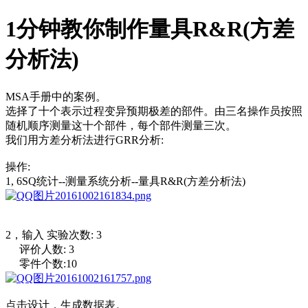
1分钟教你制作量具R&R(方差
分析法)
MSA手册中的案例。
选择了十个表示过程变异预期极差的部件。由三名操作员按照
随机顺序测量这十个部件，每个部件测量三次。
我们用方差分析法进行GRR分析:
操作:
1, 6SQ统计--测量系统分析--量具R&R(方差分析法)
2，输入 实验次数: 3
评价人数: 3
零件个数:10
点击设计，生成数据表。