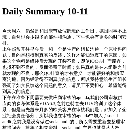
Daily Summary 10-11
今天周六，仍然是和国庆节放假调班的工作日，德国同事不上
班，自然也会少很多的邮件和沟通，下午也会有更多的时间安
排。
上午照常开往早会后，和一个是生产的组长沟通一个原物料问
题，目的是想得到真实的反馈，这样才能知道真正的原因，如
果这个物料是组装后发现的开裂不良，即使IQC去排产库存，
也找不到不良的，反而浪费了时间；如果真的是在未组装之前
就发现的不良，那么QC排查的才有意义，才能很好的和供应
商沟通。因为经常得不到真实的信息，所以我特意给生产组长
强调了如实反馈这个问题的意义，请员工不要担心，希望能得
到真实的信息。
下午在准备下周需要去供应商审核的agenda,我们公司审核供
应商的参考体系是VDA6.3,之前也特意去TUV培训了这个体
系，但是当先越来月多的欧美客户在审核我们是，都加入了企
业社会责任部分，所以我也在审核的agenda中加入了social
audit.之前我是没有做过social audit的，所以需要重新去整理审
核提问表，搜集了相关资料，social audit主要也就是从人权，