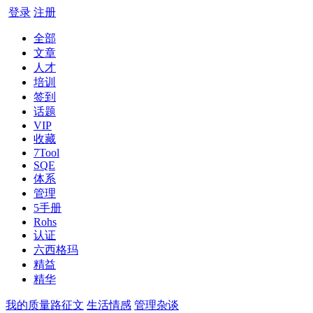
登录
注册
全部
文章
人才
培训
签到
话题
VIP
收藏
7Tool
SQE
体系
管理
5手册
Rohs
认证
六西格玛
精益
精华
我的质量路征文
生活情感
管理杂谈