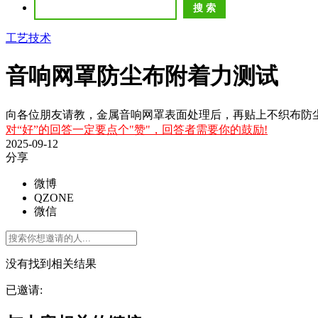
工艺技术
音响网罩防尘布附着力测试
向各位朋友请教，金属音响网罩表面处理后，再贴上不织布防
对“好”的回答一定要点个"赞"，回答者需要你的鼓励!
2025-09-12
分享
微博
QZONE
微信
没有找到相关结果
已邀请: