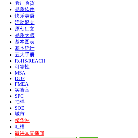
验厂验货
品质软件
快乐英语
活动聚会
原创征文
品质大师
基本图表
基本统计
五大手册
RoHS/REACH
可靠性
MSA
DOE
FMEA
实验室
SPC
抽样
SQE
城市
精华帖
吐槽
微讲堂直播间