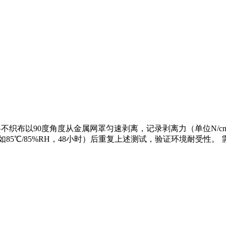
：将不织布以90度角度从金属网罩匀速剥离，记录剥离力（单位N/c
5℃/85%RH，48小时）后重复上述测试，验证环境耐受性。 需