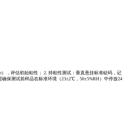
m），评估初始粘性； 2. 持粘性测试：垂直悬挂标准砝码，记
确保测试前样品在标准环境（23±2℃，50±5%RH）中停放24