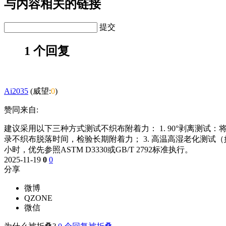
与内容相关的链接
提交
1 个回复
Ai2035
(威望:
0
)
赞同来自:
建议采用以下三种方式测试不织布附着力： 1. 90°剥离测试
录不织布脱落时间，检验长期附着力； 3. 高温高湿老化测试（如8
小时，优先参照ASTM D3330或GB/T 2792标准执行。
2025-11-19
0
0
分享
微博
QZONE
微信