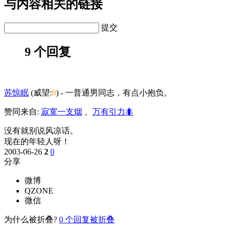
与内容相关的链接
提交
9 个回复
苏惊眠
(威望:
0
)
-
一普通男同志，有点小抱负。
赞同来自:
寂寞一支烟
、
万有引力🐜
没有就别说风凉话。
现在的年轻人呀！
2003-06-26
2
0
分享
微博
QZONE
微信
为什么被折叠?
0
个回复被折叠