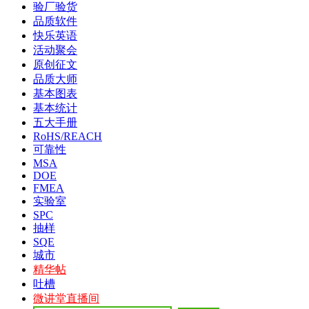
验厂验货
品质软件
快乐英语
活动聚会
原创征文
品质大师
基本图表
基本统计
五大手册
RoHS/REACH
可靠性
MSA
DOE
FMEA
实验室
SPC
抽样
SQE
城市
精华帖
吐槽
微讲堂直播间