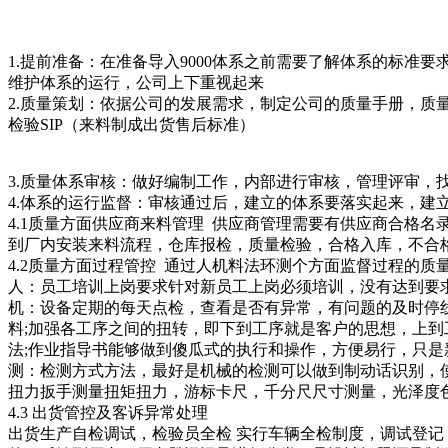
1.提前准备：在准备导入9000体系之前需要了解体系的标
维护体系的运行，公司上下重视起来
2.质量策划：依据公司的发展需求，制定公司的质量手册，质量
检验SIP（来料制成出货售后标准）
3.质量体系审核：做好编制工作，内部进行审核，管理评审，
4.体系的运行监督：审核通过后，建立的体系要落实起来，
4.1质量方面供应商来料管理 供应商管理需要有供应商合格
到厂内安装来料流程，仓库报检，质量检验，合格入库，不合
4.2质量方面过程管控 通过人机料法环测个方面监督过程的质
人：员工培训上岗要求针对新员工上岗必须培训，没有达到要
机：设备定期的每天点检，查看是否有异常，有问题的及时停
料;加强各工序之间的扭转，即下到工序就是客户的思想，上
法;作业指导书能够做到傻瓜式的执行和操作，方便易行，只
测：检测方式方法，最好是机械的检测可以做到制动话识别，
扭力扳手测量扭矩扭力，游标卡尺，千分尺尺寸测量，光泽度
4.3 出货管控及客诉异常处理
出货生产自检调试，检验员全检 实行车辆全检制度，调试登