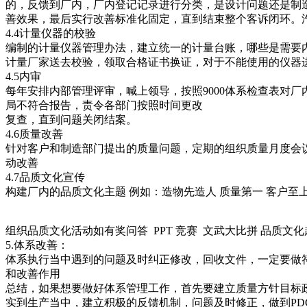
的，反馈到厂内，厂内登记记录进行分类，是设计问题还是制
善效果，最后实行改善标准化固定，直到结束整个客诉闭环。汽
4.4计量仪器的校验
编制的计量仪器管理办法，建立统一的计量台账，哪些是需要
计量厂家送去校验，领取合格证书换证，对于不能使用的仪器
4.5内审
每年安排内部管理评审，喊上领导，按照9000体系检查表对
局不符合报告，责令各部门按照时间更改
复查，直到问题关闭结案。
4.6质量改善
针对客户和制造部门提出的质量问题，定期的组织质量月度会议
动改善
4.7品质文化宣传
构建厂内的品质文化主题 例如：造物先造人 质量第一 客户至
组织品质文化活动如有奖问答 PPT 竞赛 文武大比拼 品质文
5.体系改善：
体系执行当中遇到的问题及时纠正修改，回收文件，一定要做符
和改善作用
总结，如果想要做好体系管理工作，首先要建立质量方针目标
实到生产当中，建立积极的反馈机制，问题及时修正，做到PD