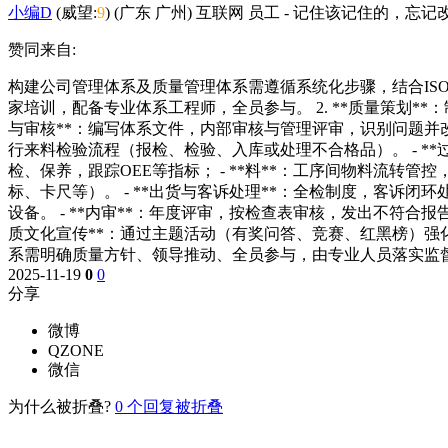
小编D
(威望:
9
) (广东 广州) 互联网 员工
-
记住该记住的，忘记改
赞同来自:
构建公司管理体系及质量管理体系需遵循系统化步骤，结合ISO 
家培训，配备专业体系工程师，全员参与。 2. **质量策划**
与审核**：编写体系文件，内部审核与管理评审，识别问题并改进
行来料检验流程（报检、检验、入库或处理不合格品）。 - **过
检、保养，跟踪OEE等指标； - **料**：工序间物料流转管控
标、卡尺等）。 - **出货与客诉处理**：全检制度，客诉闭
设备。 - **内审**：年度评审，按检查表审核，发出不符合报
质文化宣传**：通过主题活动（有奖问答、竞赛、红黑榜）强化"
系需明确质量方针、领导推动、全员参与，由专业人员落实监督
2025-11-19
0
0
分享
微博
QZONE
微信
为什么被折叠?
0
个回复被折叠