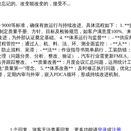
忘记的。改变能改变的，接受不...
9000等标准，确保有效运行与持续改进。具体流程如下： 1. 
：制定质量手册、方针、目标及检验规范，如客户满意度100%、来料
，为外部认证奠定基础。 4. **体系运行与监督**： - **
程管控**：通过人、机、料、法、环、测全面监控： - **人**：
，防止混料、呆滞； - **法**：作业指导书简单易行，工装防错
环处理（问题分类、分析、整改、验证），汽车行业需更新FMEA。 
告并跟踪整改。 - **质量改善**：月度会议汇总问题，运用统计工
质量第一"理念。 5. **体系改善**：及时修正执行问题，优
，定期内审与外审，嵌入PDCA循环，形成持续改进机制。
1 个回复，游客无法查看回复，更多功能请
登录
或
注册