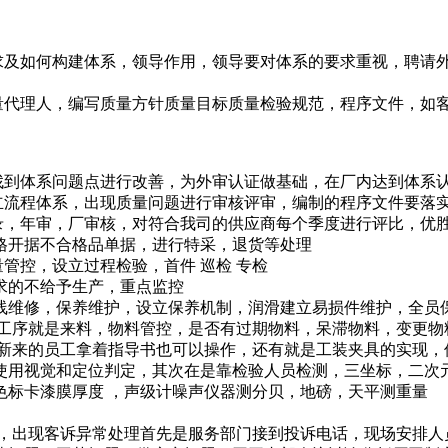
准要求及如何构建体系，领导作用，领导要对体系的要求重视，聘
代理人，编写质量方针质量目标质量检验规范，程序文件，如客户满
找到体系问题点进行改善，为外审认证做基础，在厂内达到体系
建立流程体系，出现质量问题进行审核评审，编制的程序文件要落
名录，年审，厂审核，对符合我司的供应商每个季度进行评比，优
格开据不合格品单据，进行特采，退货等处理
量管控，设立过程检验，首件 巡检 专检
求的不给予生产，重点监控
线维修，保养维护，设立保养机制，润滑建立易损件维护，全员保
到工序就是来料，物料管控，是否有过期物料，呆滞物料，变更物
是新来的员工拿着指导书也可以操作，还有就是工装夹具的实现，
使用视觉和定位判定，其次在是靠检验人员检测，三坐标，二次
色标卡漆膜厚度 ，声级计噪声仪器测分贝，地磅，天平测重量
记，出现客诉异常处理首先是服务部门接到投诉电话，现场安排人