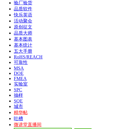
验厂验货
品质软件
快乐英语
活动聚会
原创征文
品质大师
基本图表
基本统计
五大手册
RoHS/REACH
可靠性
MSA
DOE
FMEA
实验室
SPC
抽样
SQE
城市
精华帖
吐槽
微讲堂直播间