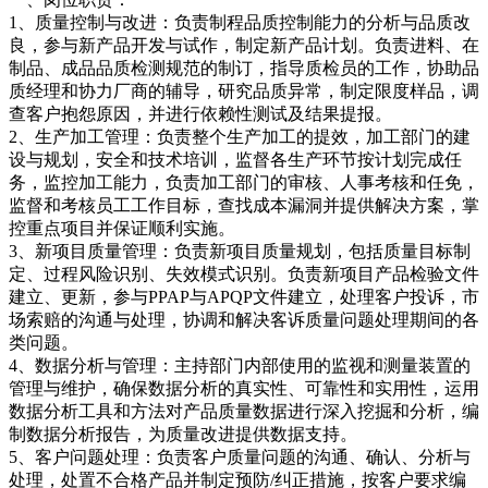
1、质量控制与改进：负责制程品质控制能力的分析与品质改
良，参与新产品开发与试作，制定新产品计划。负责进料、在
制品、成品品质检测规范的制订，指导质检员的工作，协助品
质经理和协力厂商的辅导，研究品质异常，制定限度样品，调
查客户抱怨原因，并进行依赖性测试及结果提报。
2、生产加工管理：负责整个生产加工的提效，加工部门的建
设与规划，安全和技术培训，监督各生产环节按计划完成任
务，监控加工能力，负责加工部门的审核、人事考核和任免，
监督和考核员工工作目标，查找成本漏洞并提供解决方案，掌
控重点项目并保证顺利实施。
3、新项目质量管理：负责新项目质量规划，包括质量目标制
定、过程风险识别、失效模式识别。负责新项目产品检验文件
建立、更新，参与PPAP与APQP文件建立，处理客户投诉，市
场索赔的沟通与处理，协调和解决客诉质量问题处理期间的各
类问题。
4、数据分析与管理：主持部门内部使用的监视和测量装置的
管理与维护，确保数据分析的真实性、可靠性和实用性，运用
数据分析工具和方法对产品质量数据进行深入挖掘和分析，编
制数据分析报告，为质量改进提供数据支持。
5、客户问题处理：负责客户质量问题的沟通、确认、分析与
处理，处置不合格产品并制定预防/纠正措施，按客户要求编