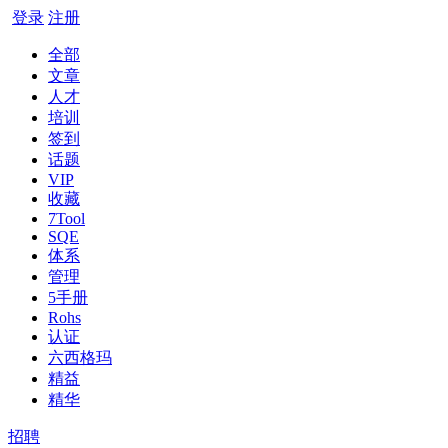
登录
注册
全部
文章
人才
培训
签到
话题
VIP
收藏
7Tool
SQE
体系
管理
5手册
Rohs
认证
六西格玛
精益
精华
招聘