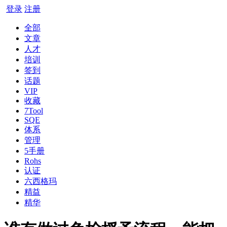
登录
注册
全部
文章
人才
培训
签到
话题
VIP
收藏
7Tool
SQE
体系
管理
5手册
Rohs
认证
六西格玛
精益
精华