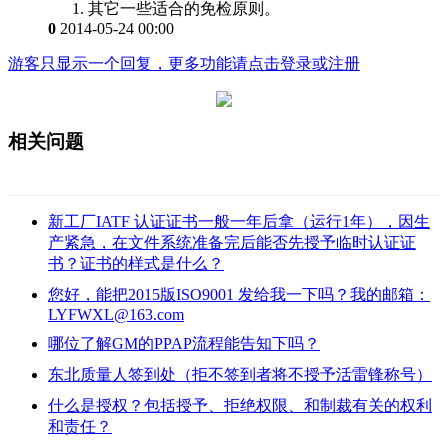
其它一些适合的免检原则。
0
2014-05-24 00:00
游客只显示一个回复，更多功能请点击登录或注册
相关问题
新工厂IATF 认证证书一般一年后拿（运行1年），因生
产紧急，在文件系统准备完后能否先授予临时认证证
书？证书的样式是什么？
您好，能把2015版ISO9001 发给我一下吗？我的邮箱：
LYFWXL@163.com
哪位了解GM的PPAP流程能告知下吗？
东北质量人签到处（拒不签到者将不授予活雷锋称号）
什么是授权？包括授予、拒绝权限、和制裁有关的权利
和责任？