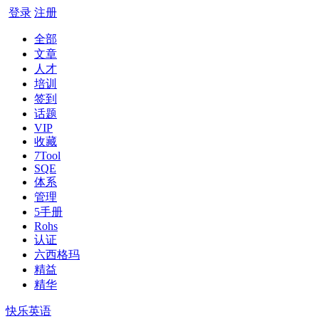
登录
注册
全部
文章
人才
培训
签到
话题
VIP
收藏
7Tool
SQE
体系
管理
5手册
Rohs
认证
六西格玛
精益
精华
快乐英语