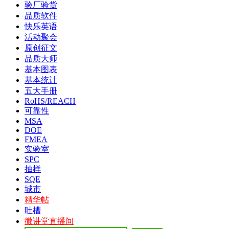
验厂验货
品质软件
快乐英语
活动聚会
原创征文
品质大师
基本图表
基本统计
五大手册
RoHS/REACH
可靠性
MSA
DOE
FMEA
实验室
SPC
抽样
SQE
城市
精华帖
吐槽
微讲堂直播间