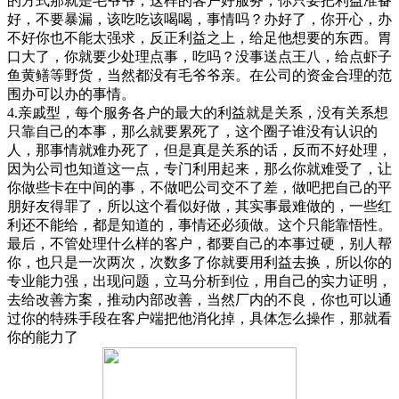
的方式那就是毛爷爷，这样的客户好服务，你只要把利益准备
好，不要暴漏，该吃吃该喝喝，事情吗？办好了，你开心，办
不好你也不能太强求，反正利益之上，给足他想要的东西。胃
口大了，你就要少处理点事，吃吗？没事送点王八，给点虾子
鱼黄鳝等野货，当然都没有毛爷爷亲。在公司的资金合理的范
围办可以办的事情。
4.亲戚型，每个服务各户的最大的利益就是关系，没有关系想
只靠自己的本事，那么就要累死了，这个圈子谁没有认识的
人，那事情就难办死了，但是真是关系的话，反而不好处理，
因为公司也知道这一点，专门利用起来，那么你就难受了，让
你做些卡在中间的事，不做吧公司交不了差，做吧把自己的平
朋好友得罪了，所以这个看似好做，其实事最难做的，一些红
利还不能给，都是知道的，事情还必须做。这个只能靠悟性。
最后，不管处理什么样的客户，都要自己的本事过硬，别人帮
你，也只是一次两次，次数多了你就要用利益去换，所以你的
专业能力强，出现问题，立马分析到位，用自己的实力证明，
去给改善方案，推动内部改善，当然厂内的不良，你也可以通
过你的特殊手段在客户端把他消化掉，具体怎么操作，那就看
你的能力了