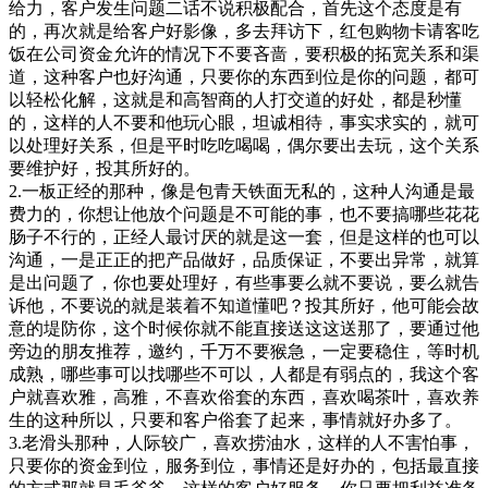
给力，客户发生问题二话不说积极配合，首先这个态度是有
的，再次就是给客户好影像，多去拜访下，红包购物卡请客吃
饭在公司资金允许的情况下不要吝啬，要积极的拓宽关系和渠
道，这种客户也好沟通，只要你的东西到位是你的问题，都可
以轻松化解，这就是和高智商的人打交道的好处，都是秒懂
的，这样的人不要和他玩心眼，坦诚相待，事实求实的，就可
以处理好关系，但是平时吃吃喝喝，偶尔要出去玩，这个关系
要维护好，投其所好的。
2.一板正经的那种，像是包青天铁面无私的，这种人沟通是最
费力的，你想让他放个问题是不可能的事，也不要搞哪些花花
肠子不行的，正经人最讨厌的就是这一套，但是这样的也可以
沟通，一是正正的把产品做好，品质保证，不要出异常，就算
是出问题了，你也要处理好，有些事要么就不要说，要么就告
诉他，不要说的就是装着不知道懂吧？投其所好，他可能会故
意的堤防你，这个时候你就不能直接送这这送那了，要通过他
旁边的朋友推荐，邀约，千万不要猴急，一定要稳住，等时机
成熟，哪些事可以找哪些不可以，人都是有弱点的，我这个客
户就喜欢雅，高雅，不喜欢俗套的东西，喜欢喝茶叶，喜欢养
生的这种所以，只要和客户俗套了起来，事情就好办多了。
3.老滑头那种，人际较广，喜欢捞油水，这样的人不害怕事，
只要你的资金到位，服务到位，事情还是好办的，包括最直接