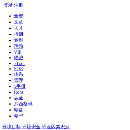
登录
注册
全部
文章
人才
培训
签到
话题
VIP
收藏
7Tool
SQE
体系
管理
5手册
Rohs
认证
六西格玛
精益
精华
环境目标
环境安全
环境因素识别