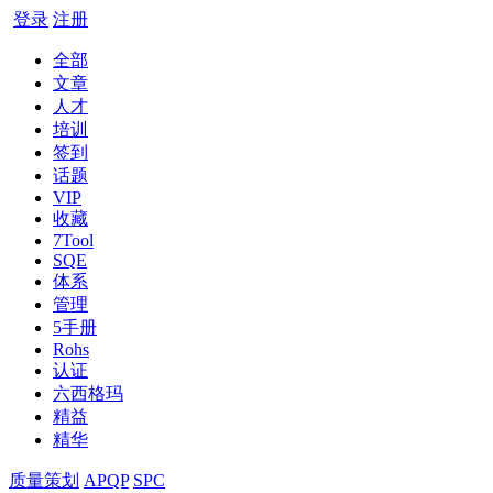
登录
注册
全部
文章
人才
培训
签到
话题
VIP
收藏
7Tool
SQE
体系
管理
5手册
Rohs
认证
六西格玛
精益
精华
质量策划
APQP
SPC