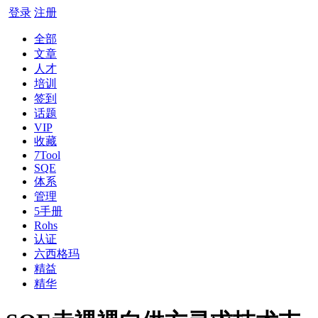
登录
注册
全部
文章
人才
培训
签到
话题
VIP
收藏
7Tool
SQE
体系
管理
5手册
Rohs
认证
六西格玛
精益
精华