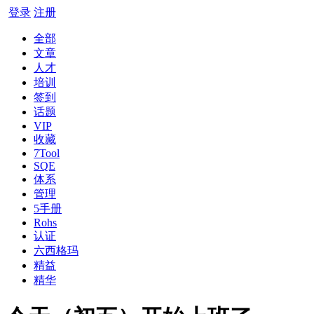
登录
注册
全部
文章
人才
培训
签到
话题
VIP
收藏
7Tool
SQE
体系
管理
5手册
Rohs
认证
六西格玛
精益
精华