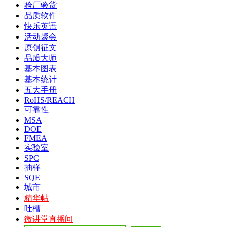
验厂验货
品质软件
快乐英语
活动聚会
原创征文
品质大师
基本图表
基本统计
五大手册
RoHS/REACH
可靠性
MSA
DOE
FMEA
实验室
SPC
抽样
SQE
城市
精华帖
吐槽
微讲堂直播间