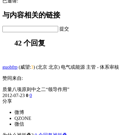
已邀请:
与内容相关的链接
提交
42 个回复
guobfrp
(威望:
3
) (北京 北京) 电气或能源 主管
-
体系审核
赞同来自:
质量八项原则中之二“领导作用”
2012-07-23
0
0
分享
微博
QZONE
微信