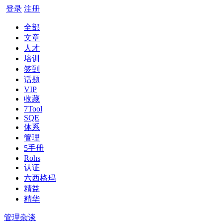
登录
注册
全部
文章
人才
培训
签到
话题
VIP
收藏
7Tool
SQE
体系
管理
5手册
Rohs
认证
六西格玛
精益
精华
管理杂谈