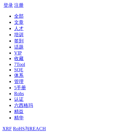
登录
注册
全部
文章
人才
培训
签到
话题
VIP
收藏
7Tool
SQE
体系
管理
5手册
Rohs
认证
六西格玛
精益
精华
XRF
RoHS与REACH