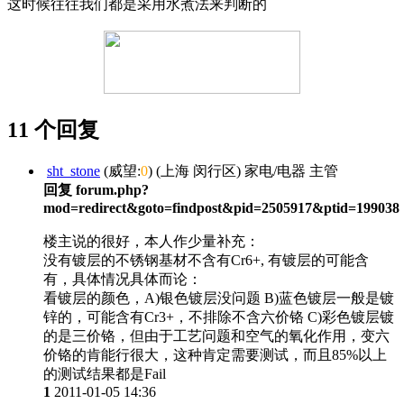
这时候往往我们都是采用水煮法来判断的
11 个回复
sht_stone
(威望:
0
) (上海 闵行区) 家电/电器 主管
回复 forum.php?
mod=redirect&goto=findpost&pid=2505917&ptid=199038
楼主说的很好，本人作少量补充：
没有镀层的不锈钢基材不含有Cr6+, 有镀层的可能含
有，具体情况具体而论：
看镀层的颜色，A)银色镀层没问题 B)蓝色镀层一般是镀
锌的，可能含有Cr3+，不排除不含六价铬 C)彩色镀层镀
的是三价铬，但由于工艺问题和空气的氧化作用，变六
价铬的肯能行很大，这种肯定需要测试，而且85%以上
的测试结果都是Fail
1
2011-01-05 14:36