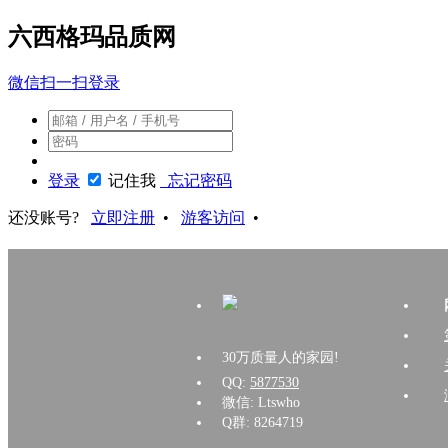
六西格玛品质网
微信扫一扫登录
登录
记住我
忘记密码
还没账号?
立即注册
•
游客访问
•
30万质量人的家园!
QQ:
5877530
微信: Ltswho
Q群: 8264719