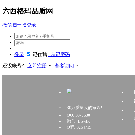
六西格玛品质网
微信扫一扫登录
登录
记住我
忘记密码
还没账号?
立即注册
•
游客访问
•
30万质量人的家园!
QQ:
5877530
微信: Ltswho
Q群: 8264719