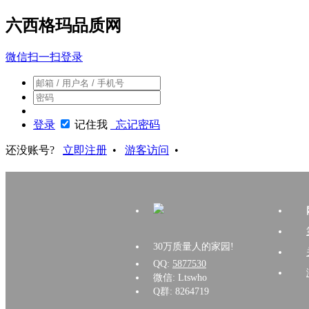
六西格玛品质网
微信扫一扫登录
登录
记住我
忘记密码
还没账号?
立即注册
•
游客访问
•
30万质量人的家园!
QQ:
5877530
微信: Ltswho
Q群: 8264719