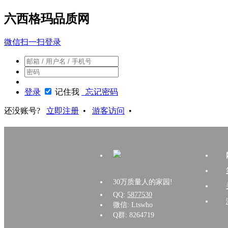
六西格玛品质网
微信扫一扫登录
登录
记住我
忘记密码
还没账号?
立即注册
•
游客访问
•
30万质量人的家园!
QQ:
5877530
微信: Ltswho
Q群: 8264719