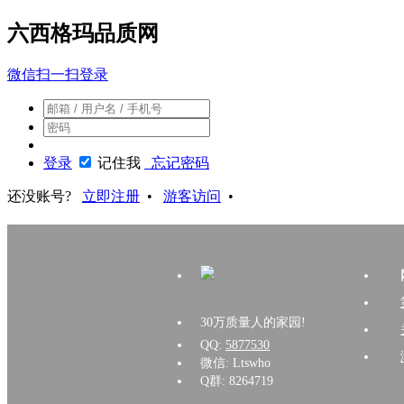
六西格玛品质网
微信扫一扫登录
登录
记住我
忘记密码
还没账号?
立即注册
•
游客访问
•
30万质量人的家园!
QQ:
5877530
微信: Ltswho
Q群: 8264719