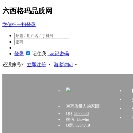
六西格玛品质网
微信扫一扫登录
登录
记住我
忘记密码
还没账号?
立即注册
•
游客访问
•
30万质量人的家园!
QQ:
5877530
微信: Ltswho
Q群: 8264719